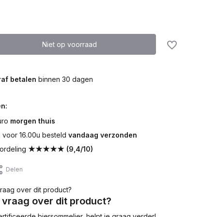
Niet op voorraad
af betalen
binnen 30 dagen
n:
uro
morgen thuis
voor 16.00u besteld
vandaag verzonden
ordeling
★★★★★ (9,4/10)
Delen
 vraag over dit product?
tificeerde biersommelier, helpt je graag verder!