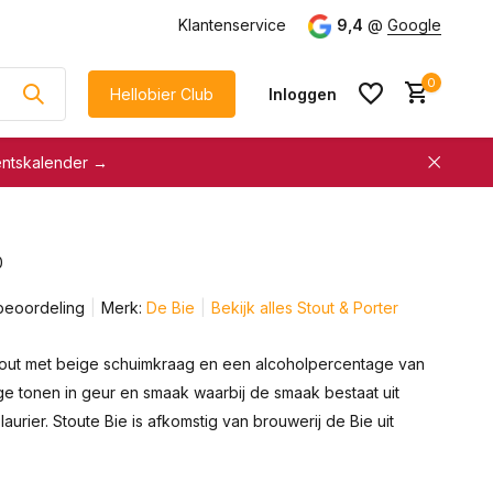
g
vanaf €75
Klantenservice
9,4
@
Google
0
Hellobier Club
Inloggen
entskalender →
korting
€5 kassakorting
sneller afrekenen
0
Account aanmaken &
Account aanmaken &
spaar automatisch voor
beoordeling
Merk:
De Bie
Bekijk alles Stout & Porter
spaar automatisch voor
korting
korting
tout met beige schuimkraag en een alcoholpercentage van
ge tonen in geur en smaak waarbij de smaak bestaat uit
laurier. Stoute Bie is afkomstig van brouwerij de Bie uit