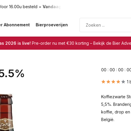
oor 16.00u besteld =
Vandaag verzonden
Gratis verzendin
er Abonnement
Bierproeverijen
s 2026 is live!
Pre-order nu met €30 korting – Bekijk de Bier Adv
 5.5%
0
0
:
0
0
:
0
0
:
0
1 
Koffiezwarte S
5,5%. Branderi
koffie, drop en 
België.