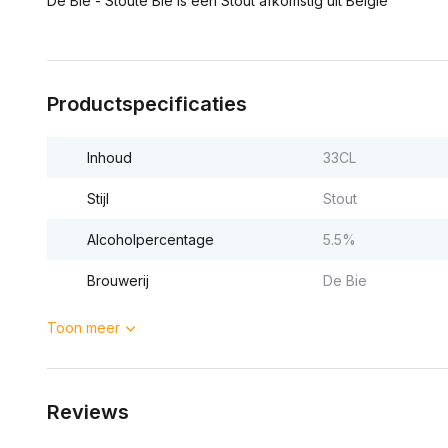
De Bie - Stoute Bie is een Stout afkomstig uit België
Productspecificaties
Inhoud
33CL
Stijl
Stout
Alcoholpercentage
5.5%
Brouwerij
De Bie
Toon meer
Reviews