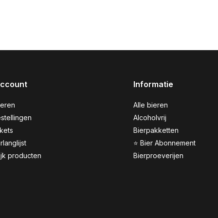
account
Informatie
reren
Alle bieren
stellingen
Alcoholvrij
ckets
Bierpakketten
rlanglijst
⭐ Bier Abonnement
ijk producten
Bierproeverijen