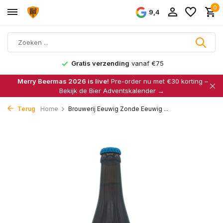
0
9,4
Gratis verzending
vanaf €75
Merry Beermas 2026 is live!
Pre-order nu met €30 korting –
Bekijk de Bier Adventskalender →
Terug
Home
Brouwerij Eeuwig Zonde Eeuwig ...