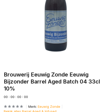
Brouwerij Eeuwig Zonde Eeuwig
Bijzonder Barrel Aged Batch 04 33cl
10%
0
0
:
0
0
:
0
0
:
0
0
Merk:
Eeuwig Zonde
Bekijk alles Barrel Aged & Infused