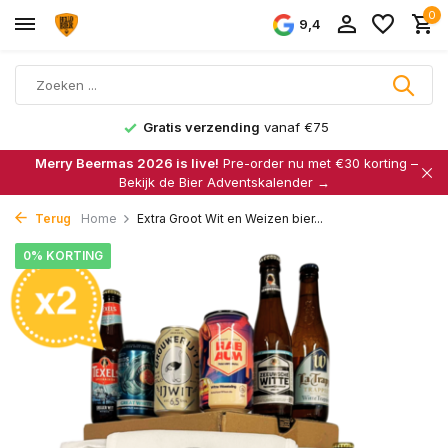
0
9,4
Gratis verzending
vanaf €75
Merry Beermas 2026 is live!
Pre-order nu met €30 korting –
Bekijk de Bier Adventskalender →
Terug
Home
Extra Groot Wit en Weizen bier...
0% KORTING