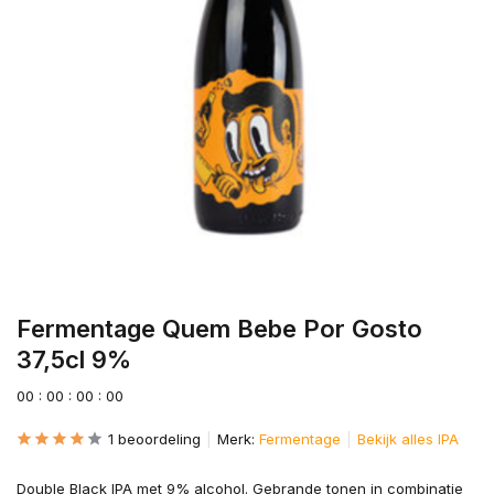
Fermentage Quem Bebe Por Gosto
37,5cl 9%
0
0
:
0
0
:
0
0
:
0
0
1 beoordeling
Merk:
Fermentage
Bekijk alles IPA
Double Black IPA met 9% alcohol. Gebrande tonen in combinatie