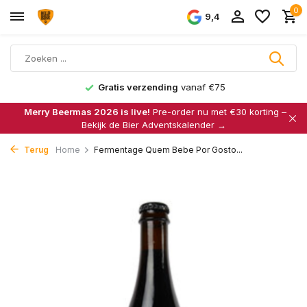
0
9,4
Gratis verzending
vanaf €75
Merry Beermas 2026 is live!
Pre-order nu met €30 korting –
Bekijk de Bier Adventskalender →
Terug
Home
Fermentage Quem Bebe Por Gosto...