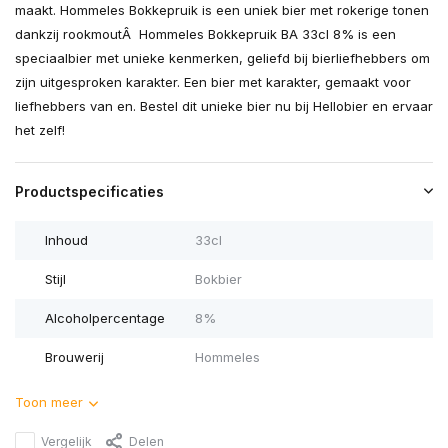
maakt. Hommeles Bokkepruik is een uniek bier met rokerige tonen
dankzij rookmoutÂ Hommeles Bokkepruik BA 33cl 8% is een
speciaalbier met unieke kenmerken, geliefd bij bierliefhebbers om
zijn uitgesproken karakter. Een bier met karakter, gemaakt voor
liefhebbers van en. Bestel dit unieke bier nu bij Hellobier en ervaar
het zelf!
Productspecificaties
Inhoud
33cl
Stijl
Bokbier
Alcoholpercentage
8%
Brouwerij
Hommeles
Toon meer
Vergelijk
Delen