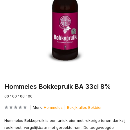
Hommeles Bokkepruik BA 33cl 8%
0
0
:
0
0
:
0
0
:
0
0
Merk:
Hommeles
Bekijk alles Bokbier
Hommeles Bokkepruik is een uniek bier met rokerige tonen dankzij
rookmout, vergelijkbaar met gerookte ham. De toegevoegde