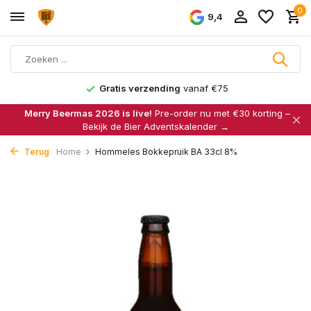
0
9,4
Gratis verzending
vanaf €75
Merry Beermas 2026 is live!
Pre-order nu met €30 korting –
Bekijk de Bier Adventskalender →
Terug
Home
Hommeles Bokkepruik BA 33cl 8%