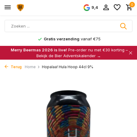
0
9,4
Gratis verzending
vanaf €75
Merry Beermas 2026 is live!
Pre-order nu met €30 korting –
Bekijk de Bier Adventskalender →
Terug
Home
Hopalaa! Hula Hoop 44cl 9%