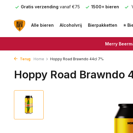
nden
Gratis verzending
vanaf €75
1500+ bieren
V
Alle bieren
Alcoholvrij
Bierpakketten
⭐ Bi
Merry Beerma
Terug
Home
Hoppy Road Brawndo 44cl 7%
Hoppy Road Brawndo 