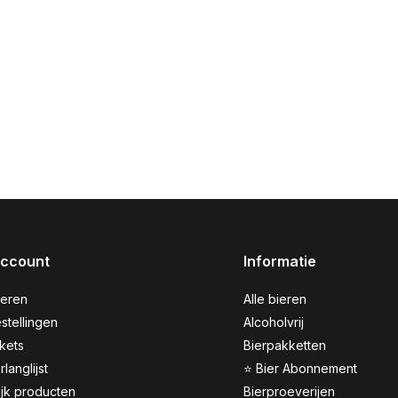
account
Informatie
reren
Alle bieren
stellingen
Alcoholvrij
ckets
Bierpakketten
rlanglijst
⭐ Bier Abonnement
ijk producten
Bierproeverijen