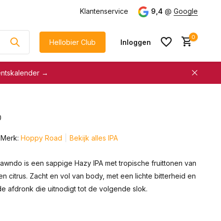
g
vanaf €75
Klantenservice
9,4
@
Google
0
Hellobier Club
Inloggen
entskalender →
korting
€5 kassakorting
sneller afrekenen
0
Account aanmaken &
Account aanmaken &
spaar automatisch voor
Merk:
Hoppy Road
Bekijk alles IPA
spaar automatisch voor
korting
korting
wndo is een sappige Hazy IPA met tropische fruittonen van
n citrus. Zacht en vol van body, met een lichte bitterheid en
e afdronk die uitnodigt tot de volgende slok.