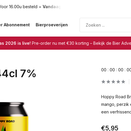
oor 16.00u besteld =
Vandaag verzonden
Gratis verzendin
er Abonnement
Bierproeverijen
s 2026 is live!
Pre-order nu met €30 korting – Bekijk de Bier Adv
44cl 7%
0
0
:
0
0
:
0
0
:
0
Hoppy Road Bra
mango, perzik e
een verfrissend
€5,95