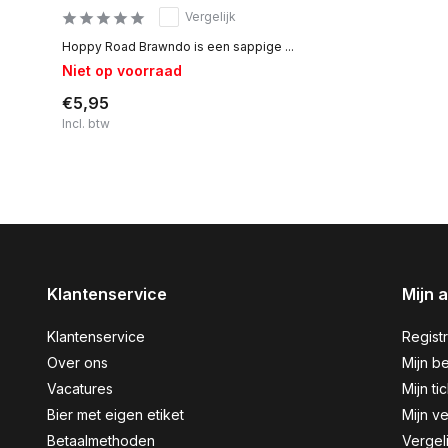
Vergelijk
Hoppy Road Brawndo is een sappige ...
Niet op voorraad
€5,95
Incl. btw
Klantenservice
Mijn 
Klantenservice
Regist
Over ons
Mijn be
Vacatures
Mijn ti
Bier met eigen etiket
Mijn ve
Betaalmethoden
Vergel