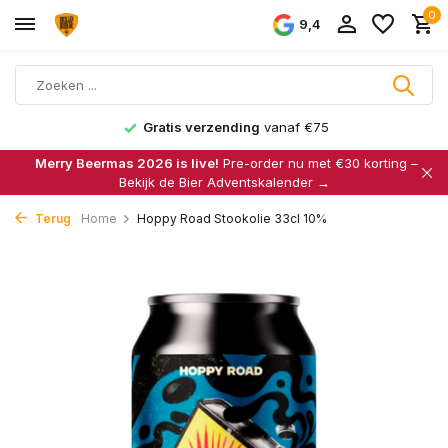
0
9,4
Gratis verzending
vanaf €75
Merry Beermas 2026 is live!
Pre-order nu met €30 korting –
Bekijk de Bier Adventskalender →
Terug
Home
Hoppy Road Stookolie 33cl 10%