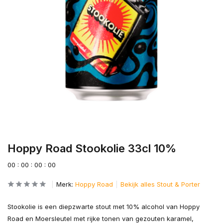
Hoppy Road Stookolie 33cl 10%
0
0
:
0
0
:
0
0
:
0
0
Merk:
Hoppy Road
Bekijk alles Stout & Porter
Stookolie is een diepzwarte stout met 10% alcohol van Hoppy
Road en Moersleutel met rijke tonen van gezouten karamel,