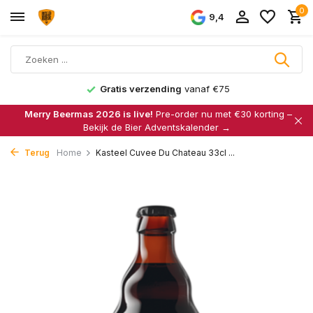
0
9,4
Gratis verzending
vanaf €75
Merry Beermas 2026 is live!
Pre-order nu met €30 korting –
Bekijk de Bier Adventskalender →
Terug
Home
Kasteel Cuvee Du Chateau 33cl ...