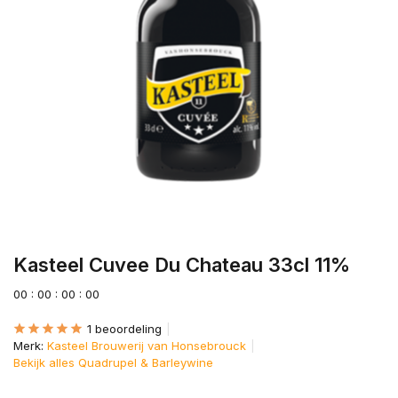
Kasteel Cuvee Du Chateau 33cl 11%
0
0
:
0
0
:
0
0
:
0
0
1 beoordeling
Merk:
Kasteel Brouwerij van Honsebrouck
Bekijk alles Quadrupel & Barleywine