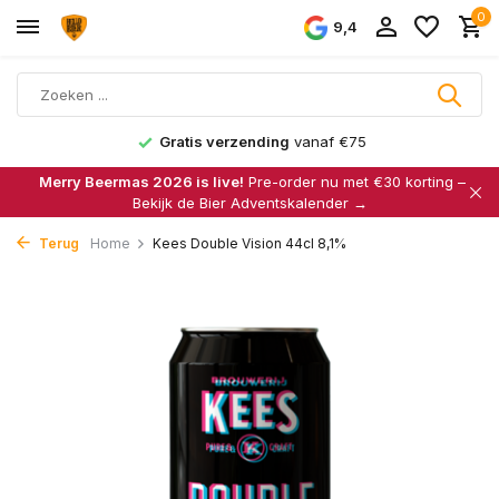
0
9,4
Gratis verzending
vanaf €75
Merry Beermas 2026 is live!
Pre-order nu met €30 korting –
Bekijk de Bier Adventskalender →
Terug
Home
Kees Double Vision 44cl 8,1%