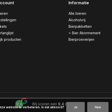
account
Informatie
reren
Alle bieren
stellingen
Alcoholvrij
ckets
Bierpakketten
rlanglijst
⭐ Bier Abonnement
ijk producten
Bierproeverijen
9,4
Wij scoren een
9,4
op
Google
nze website te verbeteren. Is dat akkoord?
Ja
Nee