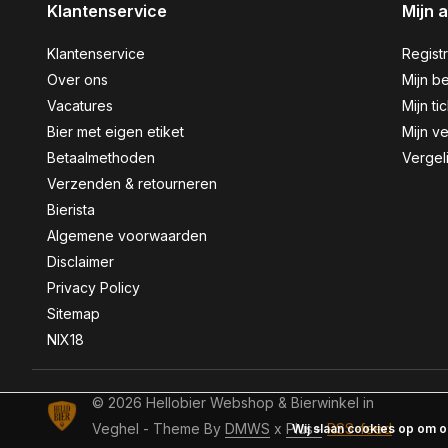
Klantenservice
Mijn 
Klantenservice
Regist
Over ons
Mijn be
Vacatures
Mijn ti
Bier met eigen etiket
Mijn ve
Betaalmethoden
Vergel
Verzenden & retourneren
Bierista
Algemene voorwaarden
Disclaimer
Privacy Policy
Sitemap
NIX18
© 2026 Hellobier Webshop & Bierwinkel in
Veghel - Theme By
DMWS
x
Plus+
RSS-feed
Wij slaan cookies op om o