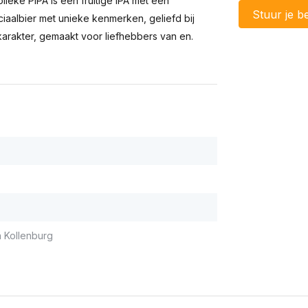
lleke PIPA is een fruitige IPA met een
Stuur je be
aalbier met unieke kenmerken, geliefd bij
 karakter, gemaakt voor liefhebbers van en.
 Kollenburg