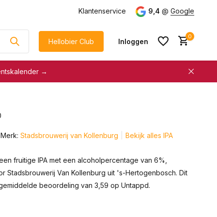
g
vanaf €75
Klantenservice
9,4
@
Google
0
Hellobier Club
Inloggen
entskalender →
korting
€5 kassakorting
sneller afrekenen
0
Account aanmaken &
Account aanmaken &
spaar automatisch voor
Merk:
Stadsbrouwerij van Kollenburg
Bekijk alles IPA
spaar automatisch voor
korting
korting
 een fruitige IPA met een alcoholpercentage van 6%,
 Stadsbrouwerij Van Kollenburg uit 's-Hertogenbosch. Dit
 gemiddelde beoordeling van 3,59 op Untappd.