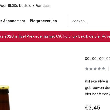
oor 16.00u besteld =
Vandaag verzonden
Gratis verzendin
er Abonnement
Bierproeverijen
s 2026 is live!
Pre-order nu met €30 korting – Bekijk de Bier Adv
0
0
:
0
0
:
0
0
:
0
Kolleke PIPA is
gebrouwen door
bier heeft een
€3,45