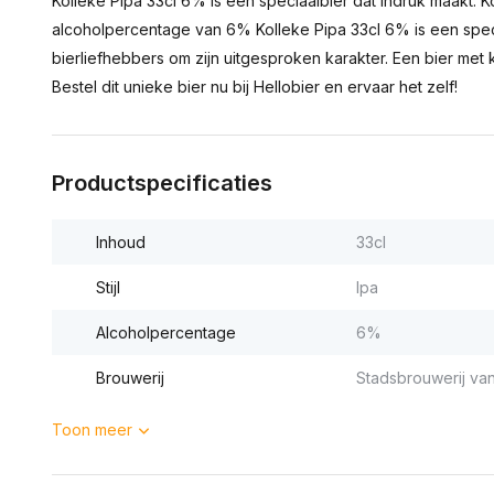
Kolleke Pipa 33cl 6% is een speciaalbier dat indruk maakt. Ko
alcoholpercentage van 6% Kolleke Pipa 33cl 6% is een speci
bierliefhebbers om zijn uitgesproken karakter. Een bier met
Bestel dit unieke bier nu bij Hellobier en ervaar het zelf!
Productspecificaties
Inhoud
33cl
Stijl
Ipa
Alcoholpercentage
6%
Brouwerij
Stadsbrouwerij van
Toon meer