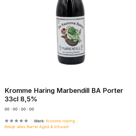
Kromme Haring Marbendill BA Porter
33cl 8,5%
0
0
:
0
0
:
0
0
:
0
0
Merk:
Kromme Haring
Bekijk alles Barrel Aged & Infused