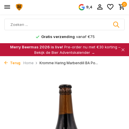
0
9,4
Gratis verzending
vanaf €75
Merry Beermas 2026 is live!
Pre-order nu met €30 korting –
Bekijk de Bier Adventskalender →
Terug
Home
Kromme Haring Marbendill BA Po...