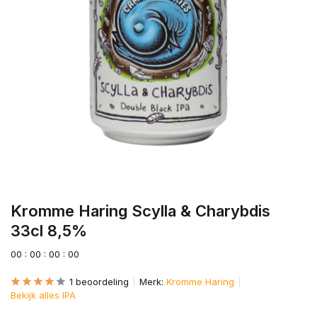
Kromme Haring Scylla & Charybdis
33cl 8,5%
0
0
:
0
0
:
0
0
:
0
0
1 beoordeling
Merk:
Kromme Haring
Bekijk alles IPA