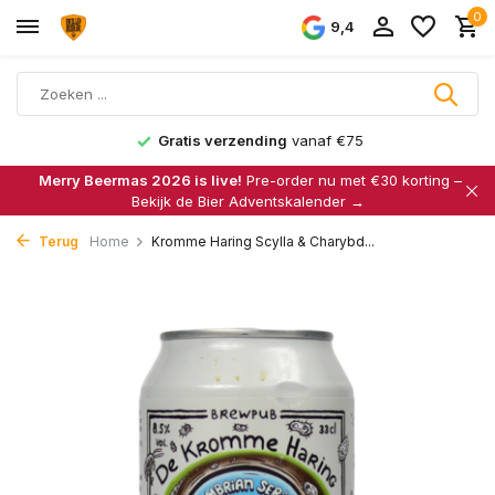
0
9,4
Gratis verzending
vanaf €75
Merry Beermas 2026 is live!
Pre-order nu met €30 korting –
Bekijk de Bier Adventskalender →
Terug
Home
Kromme Haring Scylla & Charybd...