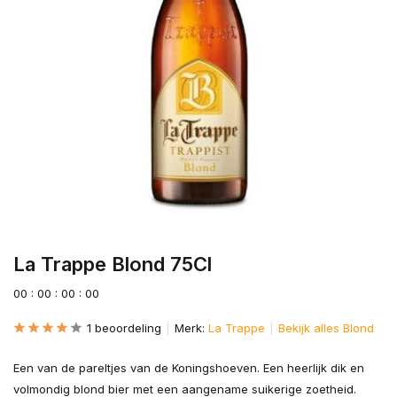
La Trappe Blond 75Cl
0
0
:
0
0
:
0
0
:
0
0
1 beoordeling
Merk:
La Trappe
Bekijk alles Blond
Een van de pareltjes van de Koningshoeven. Een heerlijk dik en
volmondig blond bier met een aangename suikerige zoetheid.