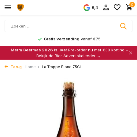
0
9,4
Gratis verzending
vanaf €75
Merry Beermas 2026 is live!
Pre-order nu met €30 korting –
Bekijk de Bier Adventskalender →
Terug
Home
La Trappe Blond 75Cl