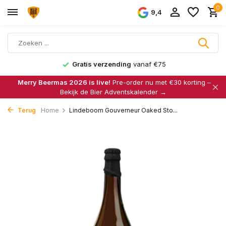
0
9,4
Gratis verzending
vanaf €75
Merry Beermas 2026 is live!
Pre-order nu met €30 korting –
Bekijk de Bier Adventskalender →
Terug
Home
Lindeboom Gouverneur Oaked Sto...