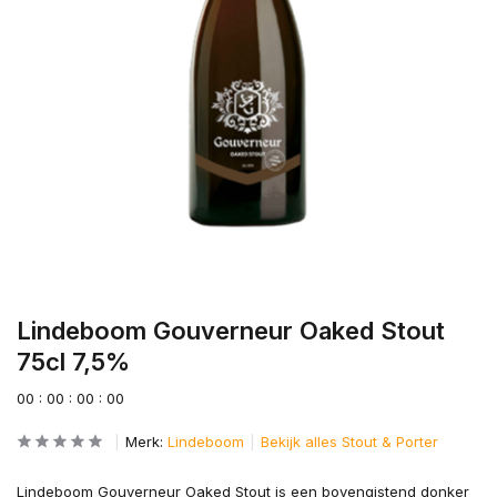
Lindeboom Gouverneur Oaked Stout
75cl 7,5%
0
0
:
0
0
:
0
0
:
0
0
Merk:
Lindeboom
Bekijk alles Stout & Porter
Lindeboom Gouverneur Oaked Stout is een bovengistend donker