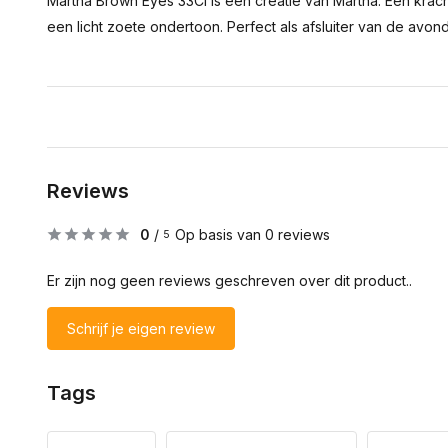
Martha Brown Eyes 33Cl is een creatie van Martha. Een krach
een licht zoete ondertoon. Perfect als afsluiter van de avond
Reviews
0
/
Op basis van 0 reviews
5
Er zijn nog geen reviews geschreven over dit product..
Schrijf je eigen review
Tags