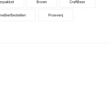
erpakket
Brown
CraftBeer
ineBierBestellen
Proeverij