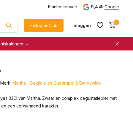
g
vanaf €75
Klantenservice
9,4
@
Google
0
Hellobier Club
Inloggen
entskalender →
korting
€5 kassakorting
sneller afrekenen
0
Account aanmaken &
Account aanmaken &
spaar automatisch voor
Merk:
Martha
Bekijk alles Quadrupel & Barleywine
spaar automatisch voor
korting
korting
yes 33Cl van Martha. Zwaar en complex degustatiebier met
n en een verwarmend karakter.