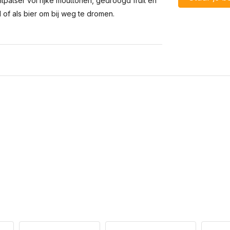
tpatser vol rijke mouttonen, gedroogd fruit en
 of als bier om bij weg te dromen.