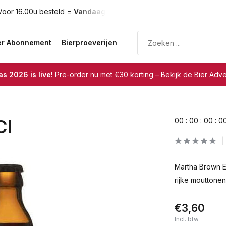
oor 16.00u besteld =
Vandaag verzonden
Gratis verzendin
er Abonnement
Bierproeverijen
s 2026 is live!
Pre-order nu met €30 korting – Bekijk de Bier Adv
Cl
0
0
:
0
0
:
0
0
:
0
Martha Brown E
rijke mouttone
€3,60
Incl. btw