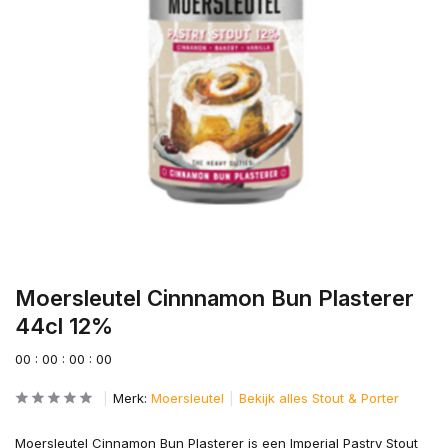
Moersleutel Cinnnamon Bun Plasterer
44cl 12%
0
0
:
0
0
:
0
0
:
0
0
Merk:
Moersleutel
Bekijk alles Stout & Porter
Moersleutel Cinnamon Bun Plasterer is een Imperial Pastry Stout