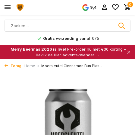
0
9,4
Gratis verzending
vanaf €75
Merry Beermas 2026 is live!
Pre-order nu met €30 korting –
Bekijk de Bier Adventskalender →
Terug
Home
Moersleutel Cinnnamon Bun Plas...