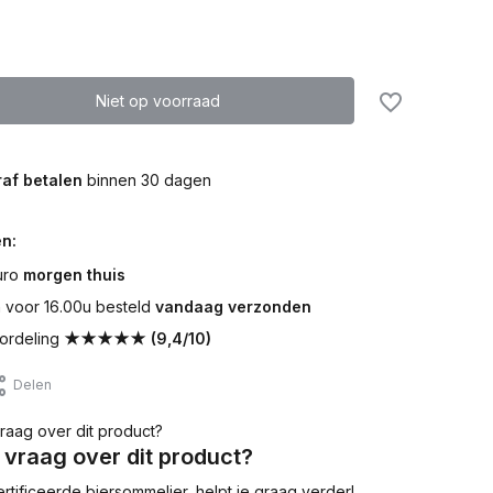
Niet op voorraad
af betalen
binnen 30 dagen
n:
uro
morgen thuis
voor 16.00u besteld
vandaag verzonden
ordeling
★★★★★ (9,4/10)
Delen
 vraag over dit product?
tificeerde biersommelier, helpt je graag verder!