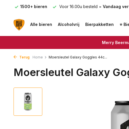
 €75
1500+ bieren
Voor 16.00u besteld =
Vandaag ve
Alle bieren
Alcoholvrij
Bierpakketten
⭐ Bi
Merry Beerma
Terug
Home
Moersleutel Galaxy Goggles 44c...
Moersleutel Galaxy Go