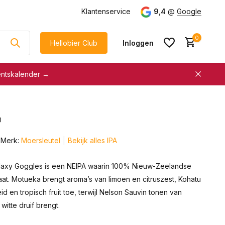
Klantenservice
9,4
@
Google
0
Hellobier Club
Inloggen
entskalender →
korting
€5 kassakorting
sneller afrekenen
0
Account aanmaken &
Account aanmaken &
spaar automatisch voor
Merk:
Moersleutel
Bekijk alles IPA
spaar automatisch voor
korting
korting
laxy Goggles is een NEIPA waarin 100% Nieuw-Zeelandse
aat. Motueka brengt aroma’s van limoen en citruszest, Kohatu
id en tropisch fruit toe, terwijl Nelson Sauvin tonen van
witte druif brengt.