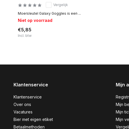
Vergelijk
Moersleutel Galaxy Goggles is een ...
Niet op voorraad
€5,85
Incl. btw
Klantenservice
Mijn 
Klantenservice
Regist
Over ons
Mijn be
Vacatures
Mijn ti
Bier met eigen etiket
Mijn ve
Betaalmethoden
Vergel