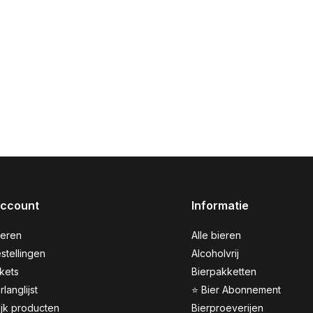
account
Informatie
reren
Alle bieren
stellingen
Alcoholvrij
ckets
Bierpakketten
rlanglijst
⭐ Bier Abonnement
ijk producten
Bierproeverijen