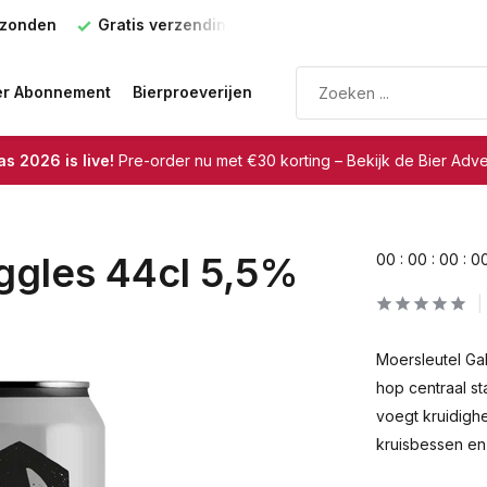
rzonden
Gratis verzending
vanaf €75
er Abonnement
Bierproeverijen
s 2026 is live!
Pre-order nu met €30 korting – Bekijk de Bier Adv
ggles 44cl 5,5%
0
0
:
0
0
:
0
0
:
0
Moersleutel Ga
hop centraal st
voegt kruidighe
kruisbessen en 