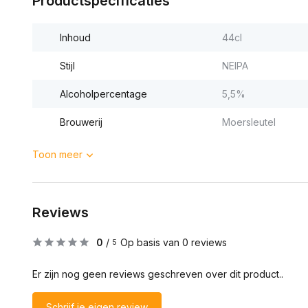
Productspecificaties
Inhoud
44cl
Stijl
NEIPA
Alcoholpercentage
5,5%
Brouwerij
Moersleutel
Toon meer
Reviews
0
/
Op basis van 0 reviews
5
Er zijn nog geen reviews geschreven over dit product..
Schrijf je eigen review