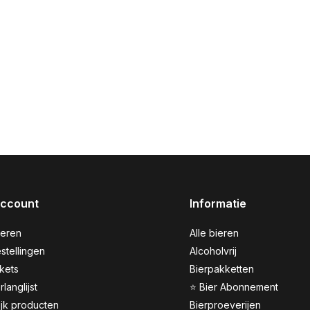
account
Informatie
reren
Alle bieren
stellingen
Alcoholvrij
ckets
Bierpakketten
rlanglijst
⭐ Bier Abonnement
ijk producten
Bierproeverijen