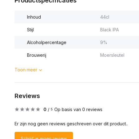
Productspecificaties
Inhoud
44cl
Stijl
Black IPA
Alcoholpercentage
9%
Brouwerij
Moersleutel
Toon meer
Reviews
0
/
Op basis van 0 reviews
5
Er zijn nog geen reviews geschreven over dit product..
Schrijf je eigen review