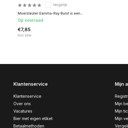
Vergelijk
Moersleutel Gamma-Ray Burst is een...
Op voorraad
€7,85
Incl. btw
Klantenservice
Mijn 
Klantenservice
Regist
Over ons
Mijn be
Vacatures
Mijn ti
Bier met eigen etiket
Mijn ve
Betaalmethoden
Vergel