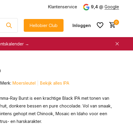
g
vanaf €75
Klantenservice
9,4
@
Google
0
Hellobier Club
Inloggen
entskalender →
korting
€5 kassakorting
sneller afrekenen
0
Account aanmaken &
Account aanmaken &
spaar automatisch voor
Merk:
Moersleutel
Bekijk alles IPA
spaar automatisch voor
korting
korting
mma-Ray Burst is een krachtige Black IPA met tonen van
ruit, donkere bessen en pure chocolade. Vol van smaak,
n intens gehopt met Chinook, Mosaic en Idaho voor een
trus- en harskarakter.