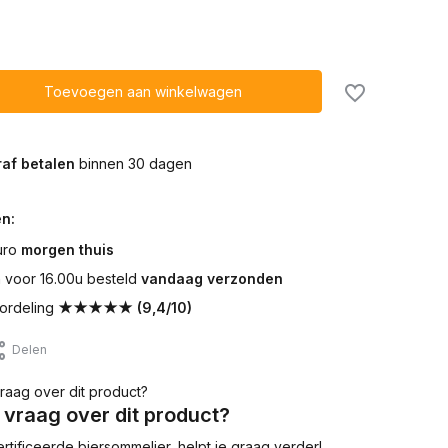
Toevoegen aan winkelwagen
af betalen
binnen 30 dagen
n:
uro
morgen thuis
voor 16.00u besteld
vandaag verzonden
ordeling
★★★★★ (9,4/10)
Delen
 vraag over dit product?
tificeerde biersommelier, helpt je graag verder!