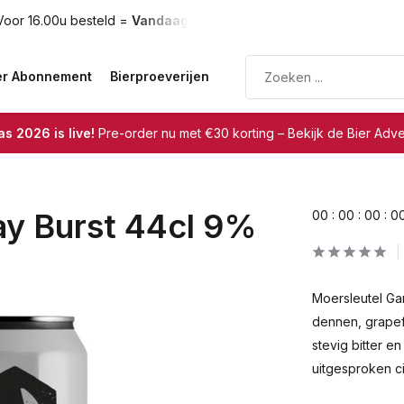
oor 16.00u besteld =
Vandaag verzonden
Gratis verzendin
er Abonnement
Bierproeverijen
s 2026 is live!
Pre-order nu met €30 korting – Bekijk de Bier Adv
y Burst 44cl 9%
0
0
:
0
0
:
0
0
:
0
Moersleutel Ga
dennen, grapef
stevig bitter e
uitgesproken ci