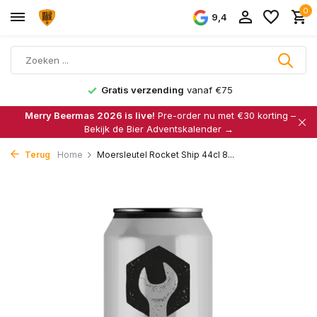
0
9,4
Gratis verzending
vanaf €75
Merry Beermas 2026 is live!
Pre-order nu met €30 korting –
Bekijk de Bier Adventskalender →
Terug
Home
Moersleutel Rocket Ship 44cl 8...