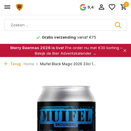
0
9,4
Gratis verzending
vanaf €75
Merry Beermas 2026 is live!
Pre-order nu met €30 korting –
Bekijk de Bier Adventskalender →
Terug
Home
Muifel Black Magic 2026 33cl 1...