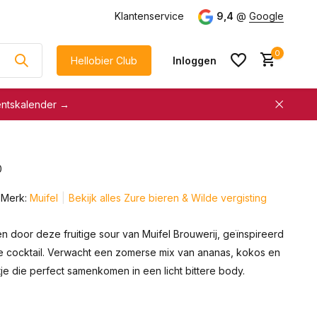
g
vanaf €75
Klantenservice
9,4
@
Google
0
Hellobier Club
Inloggen
entskalender →
korting
€5 kassakorting
sneller afrekenen
0
Account aanmaken &
Account aanmaken &
spaar automatisch voor
Merk:
Muifel
Bekijk alles Zure bieren & Wilde vergisting
spaar automatisch voor
korting
korting
en door deze fruitige sour van Muifel Brouwerij, geïnspireerd
e cocktail. Verwacht een zomerse mix van ananas, kokos en
tje die perfect samenkomen in een licht bittere body.