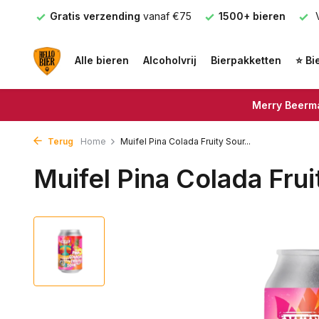
nden
Gratis verzending
vanaf €75
1500+ bieren
V
Alle bieren
Alcoholvrij
Bierpakketten
⭐ Bi
Merry Beerma
Terug
Home
Muifel Pina Colada Fruity Sour...
Muifel Pina Colada Fru