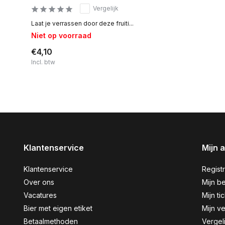
Vergelijk
Laat je verrassen door deze fruiti...
Niet op voorraad
€4,10
Incl. btw
Klantenservice
Mijn 
Klantenservice
Regist
Over ons
Mijn be
Vacatures
Mijn ti
Bier met eigen etiket
Mijn ve
Betaalmethoden
Vergel