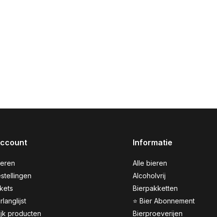
account
Informatie
reren
Alle bieren
stellingen
Alcoholvrij
ckets
Bierpakketten
rlanglijst
⭐ Bier Abonnement
ijk producten
Bierproeverijen