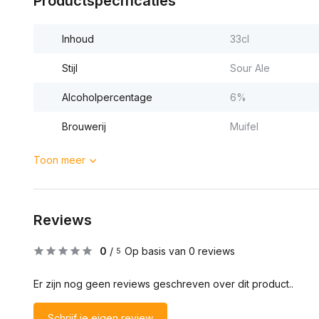
Productspecificaties
Inhoud
33cl
Stijl
Sour Ale
Alcoholpercentage
6%
Brouwerij
Muifel
Toon meer
Reviews
0
/
Op basis van 0 reviews
5
Er zijn nog geen reviews geschreven over dit product..
Schrijf je eigen review