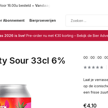
oor 16.00u besteld =
Vandaag verzonden
Gratis verzendin
er Abonnement
Bierproeverijen
s 2026 is live!
Pre-order nu met €30 korting – Bekijk de Bier Adv
ity Sour 33cl 6%
0
0
:
0
0
:
0
0
:
0
Laat je verrass
op de iconisch
een frisse zuur
€4,10