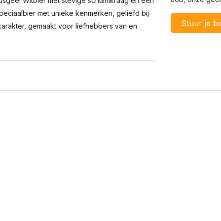
trusgeel Witbier met stevige schuimkraag en een
eciaalbier met unieke kenmerken, geliefd bij
Stuur je be
 karakter, gemaakt voor liefhebbers van en.