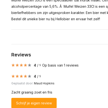
Muifel Weizen 33Cl is een speciaalbier dat indruk maakt. Ci
alcoholpercentage van 5,6%. Â Muifel Weizen 33Cl is een sp
bierliefhebbers om zijn uitgesproken karakter. Een bier met
Bestel dit unieke bier nu bij Hellobier en ervaar het zelf!
Reviews
4
/
Op basis van 1 reviews
5
4
/
5
Geplaatst door:
Maud Hopkins
Zacht graanig zoet en fris
Schrijf je eigen review