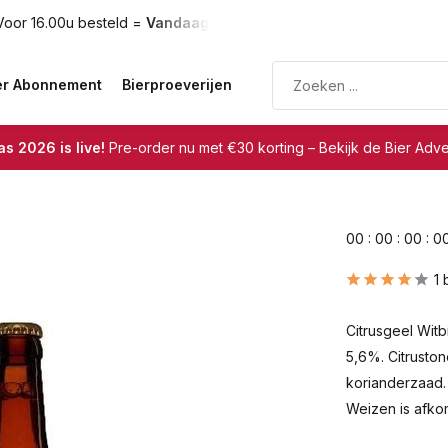
oor 16.00u besteld =
Vandaag verzonden
Gratis verzendin
er Abonnement
Bierproeverijen
s 2026 is live!
Pre-order nu met €30 korting – Bekijk de Bier Adv
0
0
:
0
0
:
0
0
:
0
1 
Citrusgeel Wit
5,6%. Citruston
korianderzaad.
Weizen is afkom