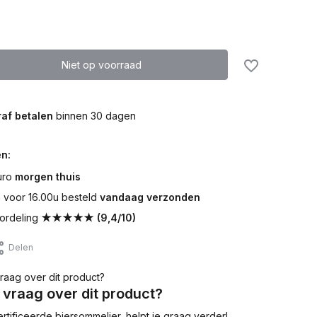
Niet op voorraad
af betalen
binnen 30 dagen
n:
uro
morgen thuis
voor 16.00u besteld
vandaag verzonden
ordeling
★★★★★ (9,4/10)
Delen
 vraag over dit product?
tificeerde biersommelier, helpt je graag verder!