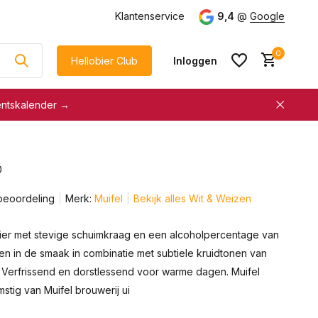
g
vanaf €75
Klantenservice
9,4
@
Google
0
Hellobier Club
Inloggen
entskalender →
korting
€5 kassakorting
sneller afrekenen
0
Account aanmaken &
Account aanmaken &
spaar automatisch voor
beoordeling
Merk:
Muifel
Bekijk alles Wit & Weizen
spaar automatisch voor
korting
korting
bier met stevige schuimkraag en een alcoholpercentage van
en in de smaak in combinatie met subtiele kruidtonen van
 Verfrissend en dorstlessend voor warme dagen. Muifel
stig van Muifel brouwerij ui