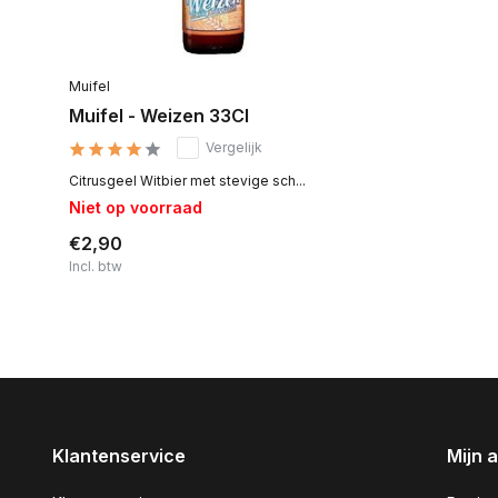
Muifel
Muifel - Weizen 33Cl
Vergelijk
Citrusgeel Witbier met stevige sch...
Niet op voorraad
€2,90
Incl. btw
Klantenservice
Mijn 