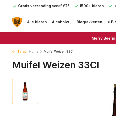
nden
Gratis verzending
vanaf €75
1500+ bieren
V
Alle bieren
Alcoholvrij
Bierpakketten
⭐ Bi
Merry Beerma
Terug
Home
Muifel Weizen 33Cl
Muifel Weizen 33Cl