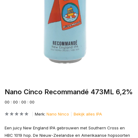
Nano Cinco Recommandé 473ML 6,2%
0
0
:
0
0
:
0
0
:
0
0
Merk:
Nano Ninco
Bekijk alles IPA
Een juicy New England IPA gebrouwen met Southern Cross en
HBC 1019 hop. De Nieuw-Zeelandse en Amerikaanse hopsoorten