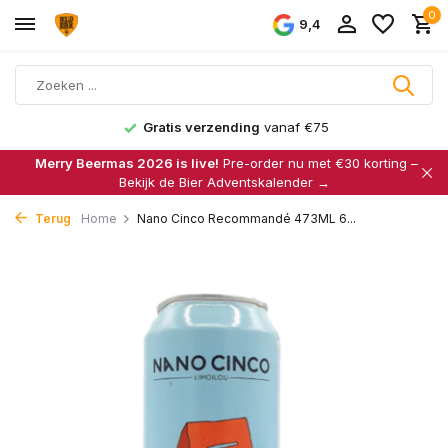
0
9,4
Gratis verzending
vanaf €75
Merry Beermas 2026 is live!
Pre-order nu met €30 korting –
Bekijk de Bier Adventskalender →
Terug
Home
Nano Cinco Recommandé 473ML 6...