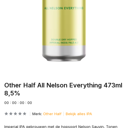
Other Half All Nelson Everything 473ml
8,5%
0
0
:
0
0
:
0
0
:
0
0
Merk:
Other Half
Bekijk alles IPA
Imperial IPA gebrouwen met de hopsoort Nelson Sauvin, Tonen