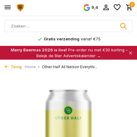
0
9,4
Gratis verzending
vanaf €75
Merry Beermas 2026 is live!
Pre-order nu met €30 korting –
Bekijk de Bier Adventskalender →
Terug
Home
Other Half All Nelson Everythi...