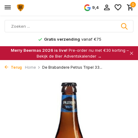
0
9,4
Gratis verzending
vanaf €75
Merry Beermas 2026 is live!
Pre-order nu met €30 korting –
Bekijk de Bier Adventskalender →
Terug
Home
De Brabandere Petrus Tripel 33...