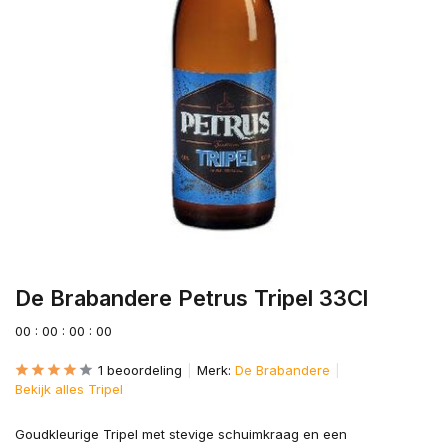
De Brabandere Petrus Tripel 33Cl
0
0
:
0
0
:
0
0
:
0
0
1 beoordeling
Merk:
De Brabandere
Bekijk alles Tripel
Goudkleurige Tripel met stevige schuimkraag en een