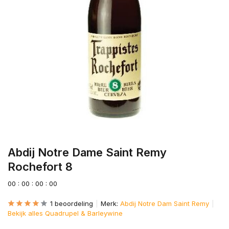
Abdij Notre Dame Saint Remy
Rochefort 8
0
0
:
0
0
:
0
0
:
0
0
1 beoordeling
Merk:
Abdij Notre Dam Saint Remy
Bekijk alles Quadrupel & Barleywine