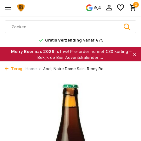
0
9,4
Gratis verzending
vanaf €75
Merry Beermas 2026 is live!
Pre-order nu met €30 korting –
Bekijk de Bier Adventskalender →
Terug
Home
Abdij Notre Dame Saint Remy Ro...