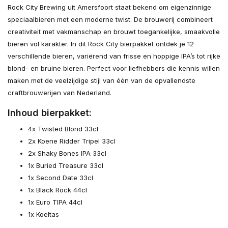
Rock City Brewing uit Amersfoort staat bekend om eigenzinnige
speciaalbieren met een moderne twist. De brouwerij combineert
creativiteit met vakmanschap en brouwt toegankelijke, smaakvolle
bieren vol karakter. In dit Rock City bierpakket ontdek je 12
verschillende bieren, variërend van frisse en hoppige IPA’s tot rijke
blond- en bruine bieren. Perfect voor liefhebbers die kennis willen
maken met de veelzijdige stijl van één van de opvallendste
craftbrouwerijen van Nederland.
Inhoud bierpakket:
4x Twisted Blond 33cl
2x Koene Ridder Tripel 33cl
2x Shaky Bones IPA 33cl
1x Buried Treasure 33cl
1x Second Date 33cl
1x Black Rock 44cl
1x Euro TIPA 44cl
1x Koeltas