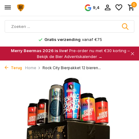
0
9,4
Gratis verzending
vanaf €75
Merry Beermas 2026 is live!
Pre-order nu met €30 korting –
Bekijk de Bier Adventskalender →
Terug
Home
Rock City Bierpakket 12 bieren...