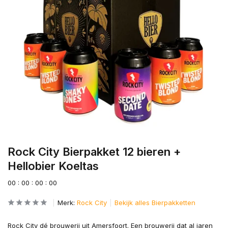
Rock City Bierpakket 12 bieren +
Hellobier Koeltas
0
0
:
0
0
:
0
0
:
0
0
Merk:
Rock City
Bekijk alles Bierpakketten
Rock City dé brouwerij uit Amersfoort. Een brouwerij dat al jaren