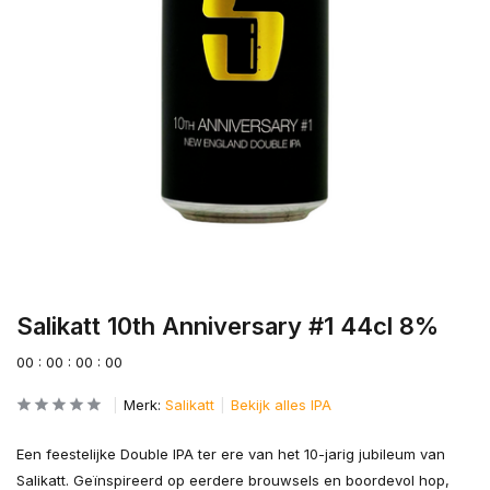
Salikatt 10th Anniversary #1 44cl 8%
0
0
:
0
0
:
0
0
:
0
0
Merk:
Salikatt
Bekijk alles IPA
Een feestelijke Double IPA ter ere van het 10-jarig jubileum van
Salikatt. Geïnspireerd op eerdere brouwsels en boordevol hop,