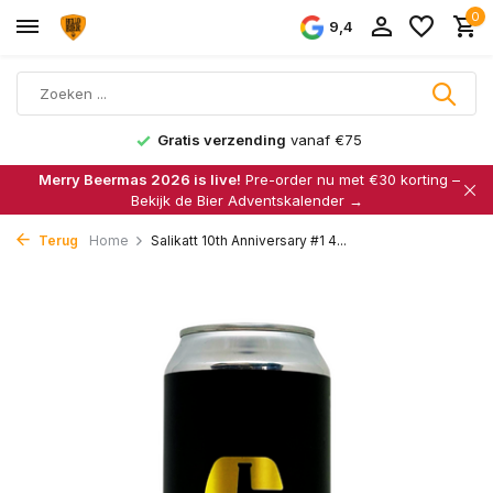
0
9,4
Gratis verzending
vanaf €75
Merry Beermas 2026 is live!
Pre-order nu met €30 korting –
Bekijk de Bier Adventskalender →
Terug
Home
Salikatt 10th Anniversary #1 4...