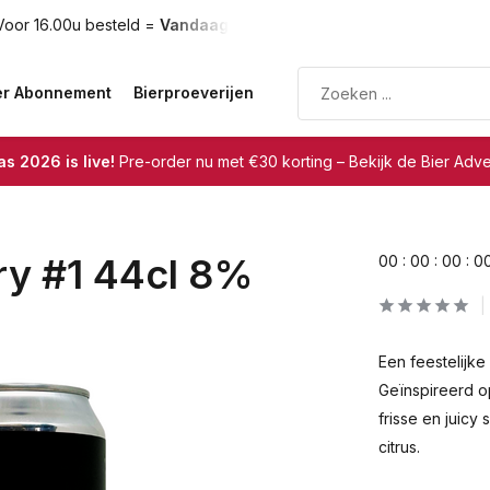
oor 16.00u besteld =
Vandaag verzonden
Gratis verzendin
er Abonnement
Bierproeverijen
s 2026 is live!
Pre-order nu met €30 korting – Bekijk de Bier Adv
ary #1 44cl 8%
0
0
:
0
0
:
0
0
:
0
Een feestelijke 
Geïnspireerd o
frisse en juicy
citrus.