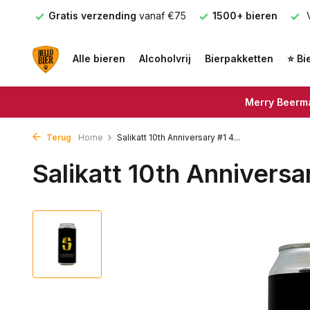
nden
Gratis verzending
vanaf €75
1500+ bieren
V
Alle bieren
Alcoholvrij
Bierpakketten
⭐ Bi
Merry Beerma
Terug
Home
Salikatt 10th Anniversary #1 4...
Salikatt 10th Annivers