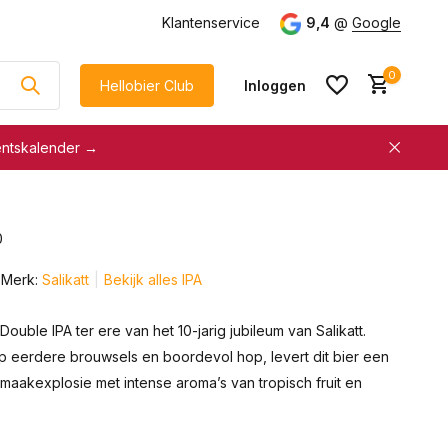
g
vanaf €75
Klantenservice
9,4
@
Google
0
Hellobier Club
Inloggen
entskalender →
korting
€5 kassakorting
sneller afrekenen
0
Account aanmaken &
Account aanmaken &
spaar automatisch voor
Merk:
Salikatt
Bekijk alles IPA
spaar automatisch voor
korting
korting
Double IPA ter ere van het 10-jarig jubileum van Salikatt.
p eerdere brouwsels en boordevol hop, levert dit bier een
 smaakexplosie met intense aroma’s van tropisch fruit en