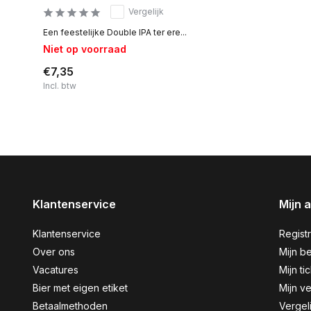
Vergelijk
Een feestelijke Double IPA ter ere...
Niet op voorraad
€7,35
Incl. btw
Klantenservice
Mijn 
Klantenservice
Regist
Over ons
Mijn be
Vacatures
Mijn ti
Bier met eigen etiket
Mijn ve
Betaalmethoden
Vergel