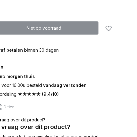
Niet op voorraad
af betalen
binnen 30 dagen
n:
uro
morgen thuis
voor 16.00u besteld
vandaag verzonden
ordeling
★★★★★ (9,4/10)
Delen
 vraag over dit product?
tificeerde biersommelier, helpt je graag verder!