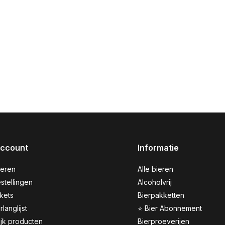
account
Informatie
reren
Alle bieren
stellingen
Alcoholvrij
ckets
Bierpakketten
rlanglijst
⭐ Bier Abonnement
ijk producten
Bierproeverijen