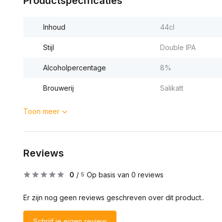
Productspecificaties
Inhoud
44cl
Stijl
Double IPA
Alcoholpercentage
8%
Brouwerij
Salikatt
Toon meer
Reviews
0
/
Op basis van 0 reviews
5
Er zijn nog geen reviews geschreven over dit product..
Schrijf je eigen review