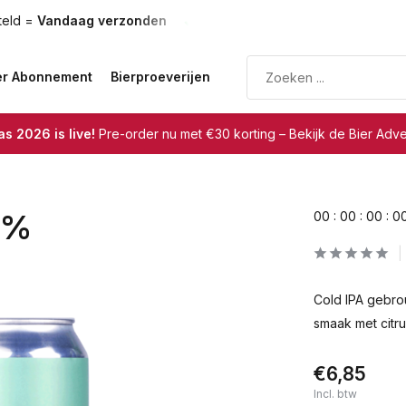
rzonden
Gratis verzending
vanaf €75
er Abonnement
Bierproeverijen
s 2026 is live!
Pre-order nu met €30 korting – Bekijk de Bier Adv
,5%
0
0
:
0
0
:
0
0
:
0
Cold IPA gebro
smaak met citru
€6,85
Incl. btw