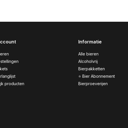
account
Informatie
reren
Alle bieren
stellingen
Alcoholvrij
ckets
Bierpakketten
rlanglijst
⭐ Bier Abonnement
ijk producten
Bierproeverijen