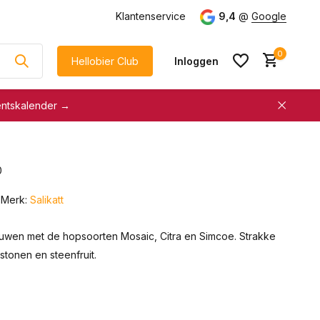
Klantenservice
9,4
@
Google
0
Hellobier Club
Inloggen
entskalender →
korting
€5 kassakorting
sneller afrekenen
0
Account aanmaken &
Account aanmaken &
spaar automatisch voor
Merk:
Salikatt
spaar automatisch voor
korting
korting
uwen met de hopsoorten Mosaic, Citra en Simcoe. Strakke
stonen en steenfruit.