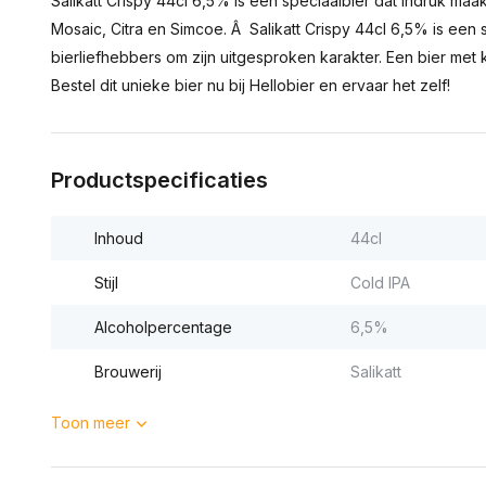
Salikatt Crispy 44cl 6,5% is een speciaalbier dat indruk m
Mosaic, Citra en Simcoe. Â Salikatt Crispy 44cl 6,5% is een 
bierliefhebbers om zijn uitgesproken karakter. Een bier met
Bestel dit unieke bier nu bij Hellobier en ervaar het zelf!
Productspecificaties
Inhoud
44cl
Stijl
Cold IPA
Alcoholpercentage
6,5%
Brouwerij
Salikatt
Toon meer