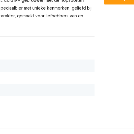
aakt. Cold IPA gebrouwen met de hopsoorten
speciaalbier met unieke kenmerken, geliefd bij
 karakter, gemaakt voor liefhebbers van en.