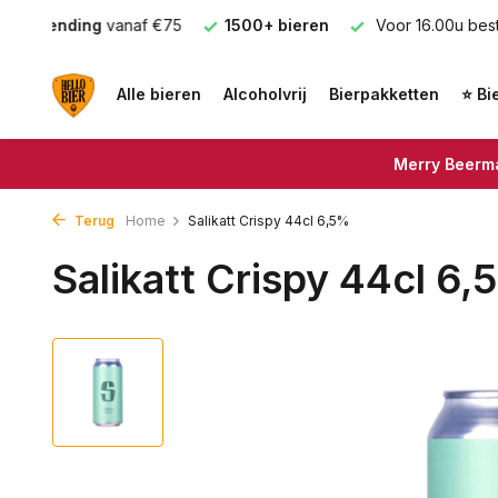
 €75
1500+ bieren
Voor 16.00u besteld =
Vandaag ve
Alle bieren
Alcoholvrij
Bierpakketten
⭐ Bi
Merry Beerma
Terug
Home
Salikatt Crispy 44cl 6,5%
Salikatt Crispy 44cl 6