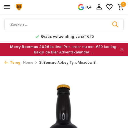
0
9,4
Gratis verzending
vanaf €75
Merry Beermas 2026 is live!
Pre-order nu met €30 korting –
Bekijk de Bier Adventskalender →
Terug
Home
St Bernard Abbey Tynt Meadow B...