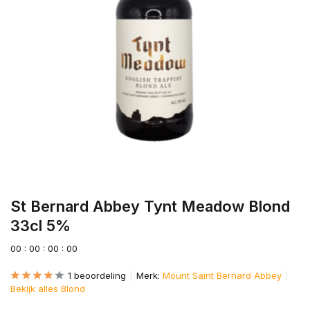
St Bernard Abbey Tynt Meadow Blond
33cl 5%
0
0
:
0
0
:
0
0
:
0
0
1 beoordeling
Merk:
Mount Saint Bernard Abbey
Bekijk alles Blond