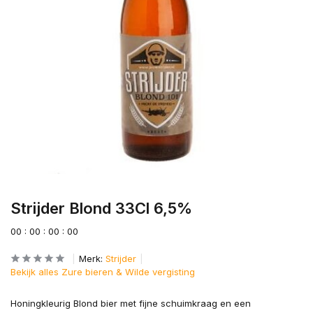
Strijder Blond 33Cl 6,5%
0
0
:
0
0
:
0
0
:
0
0
Merk:
Strijder
Bekijk alles Zure bieren & Wilde vergisting
Honingkleurig Blond bier met fijne schuimkraag en een