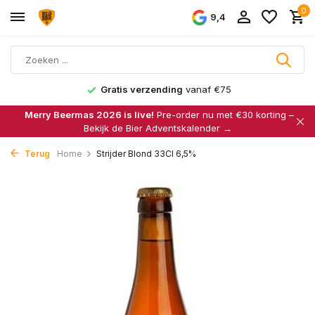
0
9,4
Gratis verzending
vanaf €75
Merry Beermas 2026 is live!
Pre-order nu met €30 korting –
Bekijk de Bier Adventskalender →
Terug
Home
Strijder Blond 33Cl 6,5%