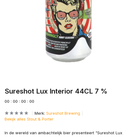
Sureshot Lux Interior 44CL 7 %
0
0
:
0
0
:
0
0
:
0
0
Merk:
Sureshot Brewing
Bekijk alles Stout & Porter
In de wereld van ambachtelijk bier presenteert "Sureshot Lux