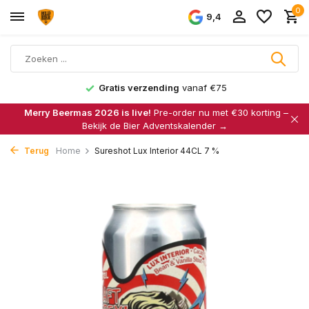
0
9,4
Gratis verzending
vanaf €75
Merry Beermas 2026 is live!
Pre-order nu met €30 korting –
Bekijk de Bier Adventskalender →
Terug
Home
Sureshot Lux Interior 44CL 7 %