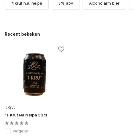
't krut n.a. neipa
3% abv
Alcoholarm bier
B
Recent bekeken
't Krut
'T Krut Na Neipa 33cl
Vergelijk