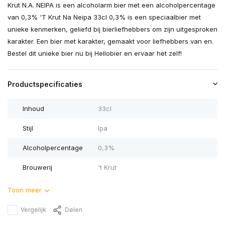
Krut N.A. NEIPA is een alcoholarm bier met een alcoholpercentage
van 0,3% 'T Krut Na Neipa 33cl 0,3% is een speciaalbier met
unieke kenmerken, geliefd bij bierliefhebbers om zijn uitgesproken
karakter. Een bier met karakter, gemaakt voor liefhebbers van en.
Bestel dit unieke bier nu bij Hellobier en ervaar het zelf!
Productspecificaties
Inhoud
33cl
Stijl
Ipa
Alcoholpercentage
0,3%
Brouwerij
't Krut
Toon meer
Vergelijk
Delen