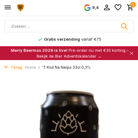
0
9,4
Gratis verzending
vanaf €75
Merry Beermas 2026 is live!
Pre-order nu met €30 korting –
Bekijk de Bier Adventskalender →
Terug
Home
'T Krut Na Neipa 33cl 0,3%