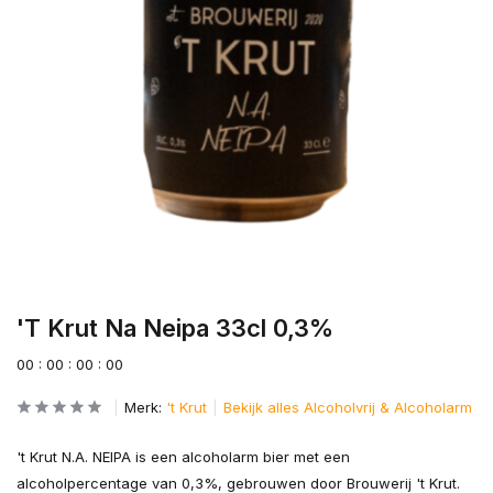
'T Krut Na Neipa 33cl 0,3%
0
0
:
0
0
:
0
0
:
0
0
Merk:
't Krut
Bekijk alles Alcoholvrij & Alcoholarm
't Krut N.A. NEIPA is een alcoholarm bier met een
alcoholpercentage van 0,3%, gebrouwen door Brouwerij 't Krut.