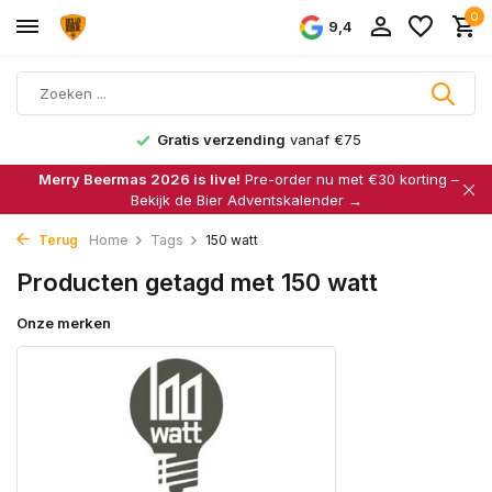
0
9,4
Gratis verzending
vanaf €75
Merry Beermas 2026 is live!
Pre-order nu met €30 korting –
Bekijk de Bier Adventskalender →
Terug
Home
Tags
150 watt
Producten getagd met 150 watt
Onze merken