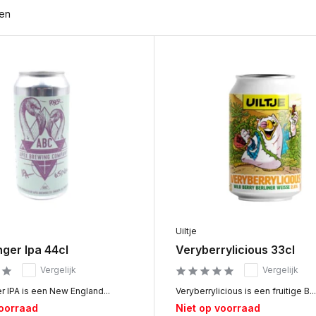
ten
Uiltje
ger Ipa 44cl
Veryberrylicious 33cl
Vergelijk
Vergelijk
 IPA is een New England...
Veryberrylicious is een fruitige B...
voorraad
Niet op voorraad