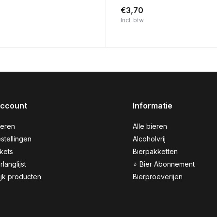
€3,70
Incl. btw
account
Informatie
reren
Alle bieren
stellingen
Alcoholvrij
ckets
Bierpakketten
rlanglijst
⭐ Bier Abonnement
ijk producten
Bierproeverijen