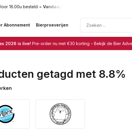
oor 16.00u besteld =
Vandaag verzonden
Gratis verzendin
er Abonnement
Bierproeverijen
s 2026 is live!
Pre-order nu met €30 korting – Bekijk de Bier Adv
ducten getagd met 8.8%
erken