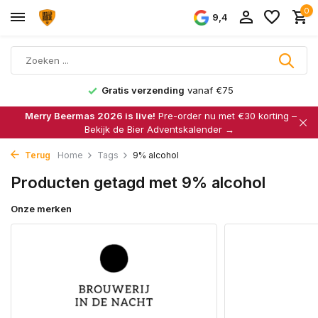
0
9,4
Gratis verzending
vanaf €75
Merry Beermas 2026 is live!
Pre-order nu met €30 korting –
Bekijk de Bier Adventskalender →
Terug
Home
Tags
9% alcohol
Producten getagd met 9% alcohol
Onze merken