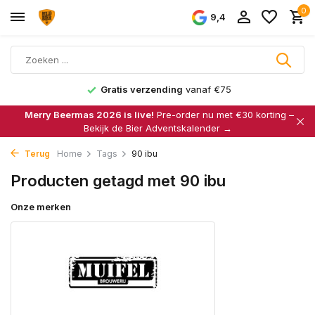
0
9,4
Gratis verzending
vanaf €75
Merry Beermas 2026 is live!
Pre-order nu met €30 korting –
Bekijk de Bier Adventskalender →
Terug
Home
Tags
90 ibu
Producten getagd met 90 ibu
Onze merken