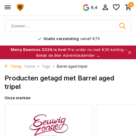
0
9,4
Gratis verzending
vanaf €75
Merry Beermas 2026 is live!
Pre-order nu met €30 korting –
Bekijk de Bier Adventskalender →
Terug
Home
Tags
Barrel aged tripel
Producten getagd met Barrel aged
tripel
Onze merken