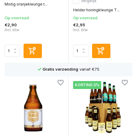
Vergelijk
Mistig oranjekleurige t...
Helder honingkleurige T...
Op voorraad
Op voorraad
€2,90
€2,95
Incl. btw
Incl. btw
Gratis verzending
vanaf €75
KORTING 3%