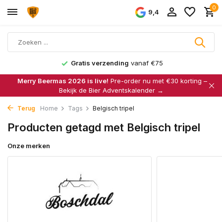
0
9,4
Gratis verzending
vanaf €75
Merry Beermas 2026 is live!
Pre-order nu met €30 korting –
Bekijk de Bier Adventskalender →
Terug
Home
Tags
Belgisch tripel
Producten getagd met Belgisch tripel
Onze merken