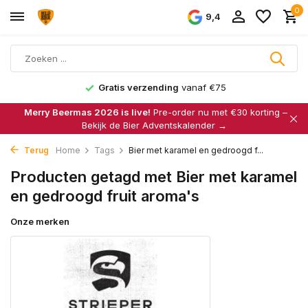
0
9,4
Gratis verzending
vanaf €75
Merry Beermas 2026 is live!
Pre-order nu met €30 korting –
Bekijk de Bier Adventskalender →
Terug
Home
Tags
Bier met karamel en gedroogd f...
Producten getagd met Bier met karamel
en gedroogd fruit aroma's
Onze merken