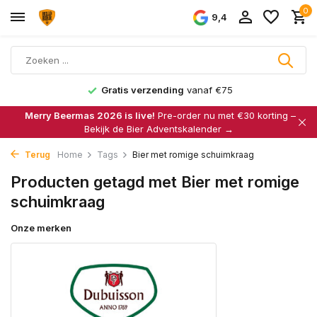
0
9,4
Gratis verzending
vanaf €75
Merry Beermas 2026 is live!
Pre-order nu met €30 korting –
Bekijk de Bier Adventskalender →
Terug
Home
Tags
Bier met romige schuimkraag
Producten getagd met Bier met romige
schuimkraag
Onze merken