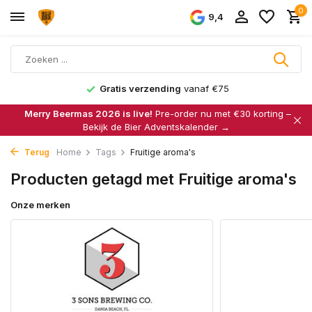
0
9,4
Gratis verzending
vanaf €75
Merry Beermas 2026 is live!
Pre-order nu met €30 korting –
Bekijk de Bier Adventskalender →
Terug
Home
Tags
Fruitige aroma's
Producten getagd met Fruitige aroma's
Onze merken