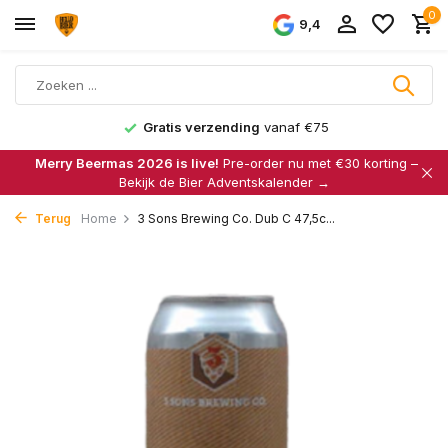
0
9,4
Gratis verzending
vanaf €75
Merry Beermas 2026 is live!
Pre-order nu met €30 korting –
Bekijk de Bier Adventskalender →
Terug
Home
3 Sons Brewing Co. Dub C 47,5c...