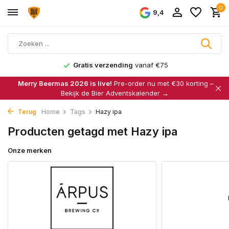
0
9,4
1500+ bieren
Merry Beermas 2026 is live!
Pre-order nu met €30 korting –
Bekijk de Bier Adventskalender →
Terug
Home
Tags
Hazy ipa
Producten getagd met Hazy ipa
Onze merken