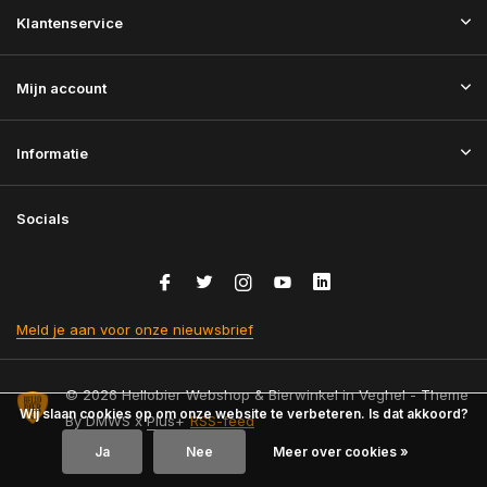
Klantenservice
Mijn account
Informatie
Socials
Meld je aan voor onze nieuwsbrief
© 2026 Hellobier Webshop & Bierwinkel in Veghel - Theme
Wij slaan cookies op om onze website te verbeteren. Is dat akkoord?
By
DMWS
x
Plus+
RSS-feed
Ja
Nee
Meer over cookies »