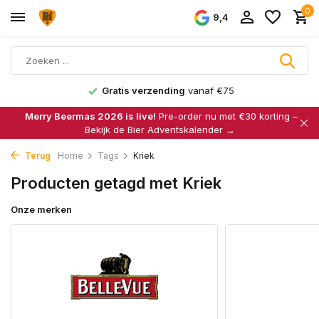
0
9,4
Gratis verzending
vanaf €75
Merry Beermas 2026 is live!
Pre-order nu met €30 korting –
Bekijk de Bier Adventskalender →
Terug
Home
Tags
Kriek
Producten getagd met Kriek
Onze merken