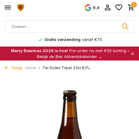
0
9,4
Gratis verzending
vanaf €75
Merry Beermas 2026 is live!
Pre-order nu met €30 korting –
Bekijk de Bier Adventskalender →
Terug
Home
Ter Dolen Tripel 33cl 8,1%