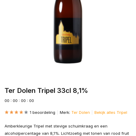
Ter Dolen Tripel 33cl 8,1%
0
0
:
0
0
:
0
0
:
0
0
1 beoordeling
Merk:
Ter Dolen
Bekijk alles Tripel
Amberkleurige Tripel met stevige schuimkraag en een
alcoholpercentage van 8,1%. Lichtzoetig met tonen van rood fruit