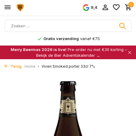
0
9,4
Gratis verzending
vanaf €75
Merry Beermas 2026 is live!
Pre-order nu met €30 korting –
Bekijk de Bier Adventskalender →
Terug
Home
Viven Smoked porter 33cl 7%