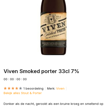
Viven Smoked porter 33cl 7%
0
0
:
0
0
:
0
0
:
0
0
1 beoordeling
Merk:
Viven
Bekijk alles Stout & Porter
Donker als de nacht, gerookt als een bruine kroeg en smeltend op