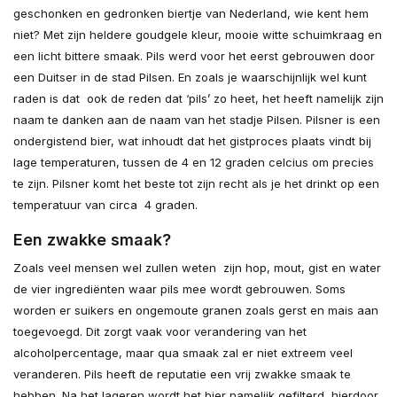
geschonken en gedronken biertje van Nederland, wie kent hem
niet? Met zijn heldere goudgele kleur, mooie witte schuimkraag en
een licht bittere smaak. Pils werd voor het eerst gebrouwen door
een Duitser in de stad Pilsen. En zoals je waarschijnlijk wel kunt
raden is dat ook de reden dat ‘pils’ zo heet, het heeft namelijk zijn
naam te danken aan de naam van het stadje Pilsen. Pilsner is een
ondergistend bier, wat inhoudt dat het gistproces plaats vindt bij
lage temperaturen, tussen de 4 en 12 graden celcius om precies
te zijn. Pilsner komt het beste tot zijn recht als je het drinkt op een
temperatuur van circa 4 graden.
Een zwakke smaak?
Zoals veel mensen wel zullen weten zijn hop, mout, gist en water
de vier ingrediënten waar pils mee wordt gebrouwen. Soms
worden er suikers en ongemoute granen zoals gerst en mais aan
toegevoegd. Dit zorgt vaak voor verandering van het
alcoholpercentage, maar qua smaak zal er niet extreem veel
veranderen. Pils heeft de reputatie een vrij zwakke smaak te
hebben. Na het lageren wordt het bier namelijk gefilterd, hierdoor