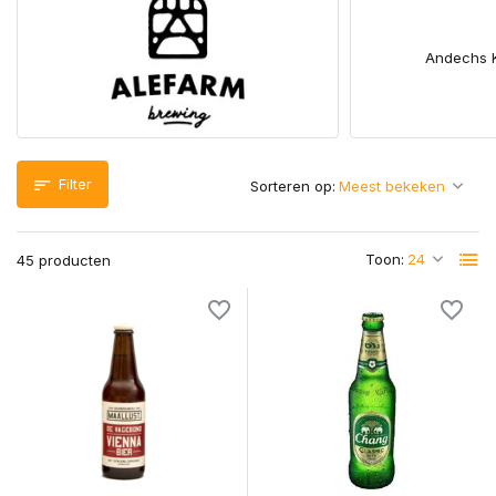
Andechs K
Filter
Sorteren op:
Toon:
45 producten