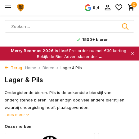
0
9,4
1500+ bieren
Merry Beermas 2026 is live!
Pre-order nu met €30 korting –
Bekijk de Bier Adventskalender →
Terug
Home
Bieren
Lager & Pils
Lager & Pils
Ondergistende bieren. Pils is de bekendste bierstijl van
ondergistende bieren. Maar er zijn ook vele andere bierstijlen
waarbij ondergisting heeft plaatsgevonden.
Lees meer
Onze merken